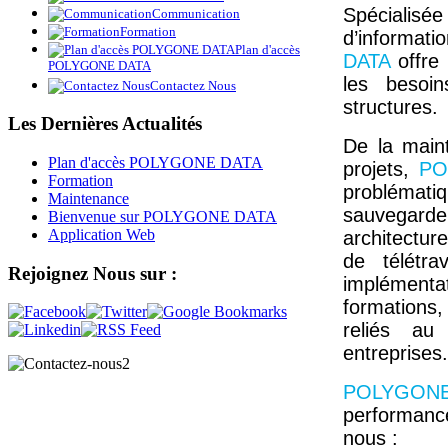
Spécialisé
Communication
Formation
d’informat
Plan d'accès
DATA
offre
POLYGONE DATA
les besoin
Contactez Nous
structures.
Les
Dernières Actualités
De la main
Plan d'accès POLYGONE DATA
projets,
PO
Formation
problémati
Maintenance
sauvegarde
Bienvenue sur POLYGONE DATA
Application Web
architectur
de télétra
Rejoignez
Nous sur :
implémenta
formations
reliés au
entreprises.
POLYGON
performance
nous :