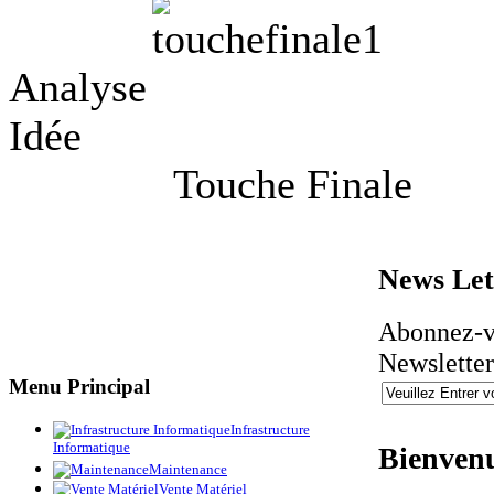
Analy
Idée C
Touche Fina
News
Let
Abonnez-v
Newslette
Menu
Principal
Infrastructure
Informatique
Bienve
Maintenance
Vente Matériel