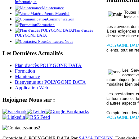
Informatique
Maintenance
Toutes l
Vente Matériel
logiciel
Communication
Formation
Les services dem
Plan d'accès
à ces exigences au
POLYGONE DATA
de service d’une 
Contactez Nous
POLYGONE DAT
clients, tout en r
Les
Dernières Actualités
Plan d'accès POLYGONE DATA
Les Serv
Formation
correcti
Maintenance
informatiques (mat
Bienvenue sur POLYGONE DATA
modalités bien pré
Application Web
Les prestations en
la fourniture et
Rejoignez
Nous sur :
d’autres aspects f
Compte tenu des e
POLYGONE DAT
Copyright © POLYGONE DATA Par
SAMA DESIGN
. Tous droits 