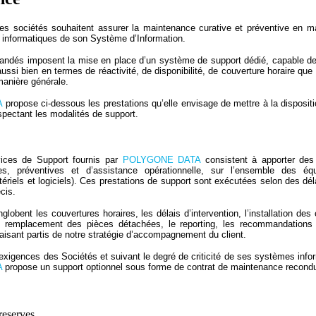
es sociétés souhaitent assurer la maintenance curative et préventive en ma
s informatiques de son Système d’Information.
andés imposent la mise en place d’un système de support dédié, capable d
ssi bien en termes de réactivité, de disponibilité, de couverture horaire que 
manière générale.
A
propose ci-dessous les prestations qu’elle envisage de mettre à la disposit
espectant les modalités de support.
ices de Support fournis par
POLYGONE DATA
consistent à apporter des 
ves, préventives et d’assistance opérationnelle, sur l’ensemble des éq
ériels et logiciels). Ces prestations de support sont exécutées selon des dél
cis.
globent les couvertures horaires, les délais d’intervention, l’installation des 
 le remplacement des pièces détachées, le reporting, les recommandations
aisant partis de notre stratégie d’accompagnement du client.
xigences des Sociétés et suivant le degré de criticité de ses systèmes info
A
propose un support optionnel sous forme de contrat de maintenance recondu
reserves.