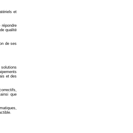
tériels et
e répondre
de qualité
ion de ses
solutions
uipements
ais et des
correctifs,
 ainsi que
rmatiques,
ctible.