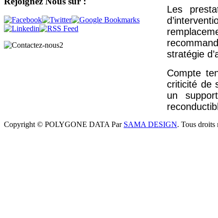
Rejoignez
Nous sur :
Les presta
d’intervent
remplace
recommandat
stratégie d
Compte ten
criticité d
un suppor
reconductib
Copyright © POLYGONE DATA Par
SAMA DESIGN
. Tous droits 