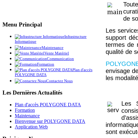
Tout
curat
de so
Menu
Principal
Les servic
support déd
Infrastructure
Informatique
termes de r
Maintenance
qualité de 
Vente Matériel
Communication
POLYGON
Formation
envisage de 
Plan d'accès
POLYGONE DATA
les modalit
Contactez Nous
Les
Dernières Actualités
Les 
Plan d'accès POLYGONE DATA
consis
Formation
Maintenance
d’ass
Bienvenue sur POLYGONE DATA
informatiqu
Application Web
sont exécut